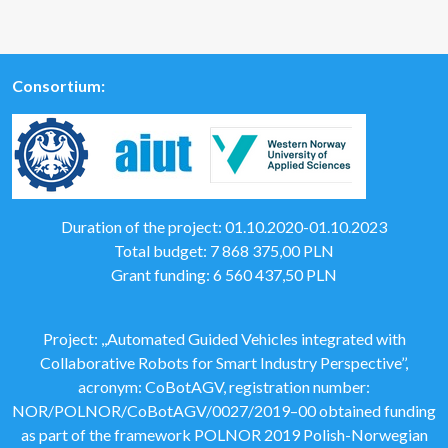
Consortium:
Duration of the project: 01.10.2020-01.10.2023
Total budget: 7 868 375,00 PLN
Grant funding: 6 560 437,50 PLN
Project: ,,Automated Guided Vehicles integrated with
Collaborative Robots for Smart Industry Perspective’’,
acronym: CoBotAGV, registration number:
NOR/POLNOR/CoBotAGV/0027/2019–00 obtained funding
as part of the framework POLNOR 2019 Polish-Norwegian