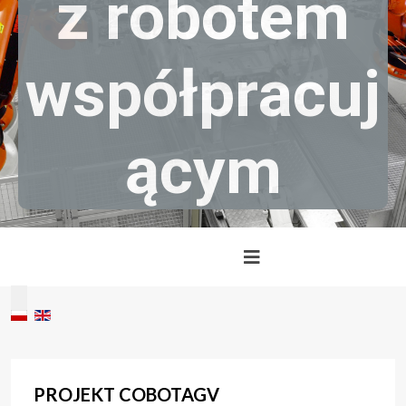
z
r
o
b
o
t
e
m
w
s
p
ó
ł
p
r
a
c
u
j
ą
c
y
m
Wybierz swój język
PROJEKT COBOTAGV