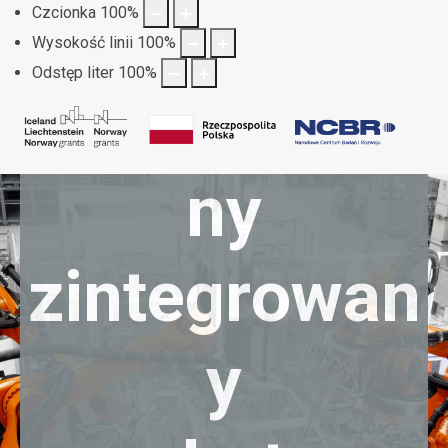
P
o
j
a
z
d
Czcionka
100
%
Wysokość linii
100
%
Odstęp liter
100
%
a
u
t
o
n
o
m
i
c
z
n
y
z
i
n
t
e
g
r
o
w
a
n
y